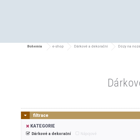
Bohemia
e-shop
Dárkové a dekorační
Dózy na noze
Dárkov
filtrace
KATEGORIE
Dárkové a dekorační
Nápojové