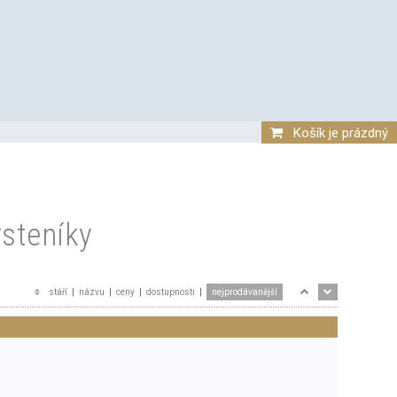
Košík je prázdný
steníky
stáří
|
názvu
|
ceny
|
dostupnosti
|
nejprodávanější