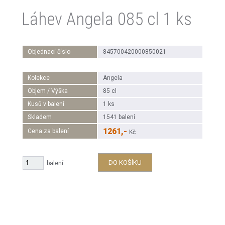
Láhev Angela 085 cl 1 ks
Objednací číslo
845700420000850021
Kolekce
Angela
Objem / Výška
85 cl
Kusů v balení
1 ks
Skladem
1541 balení
1261,-
Cena za balení
Kč
DO KOŠÍKU
balení