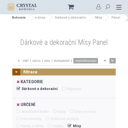
Bohemia
e-shop
Dárkové a dekorační
Mísy
Panel
Dárkové a dekorační Mísy Panel
stáří
|
názvu
|
ceny
|
dostupnosti
|
nejprodávanější
filtrace
KATEGORIE
Dárkové a dekorační
Nápojové
URČENÍ
Aranžování květin
Dózy
Dózy na noze
Fotorámečky
Hodinové stojánky
Karafy a láhve
Ledáky
Mísy