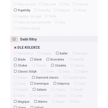
Mísy na noze
Olej, ocet
Pivo
Podnosy
Popelníky
Prsteníky
Religious
Svícny
Sypátka - sůl, pepř
Talíře
Talíře na noze dortovníky
Vázy
Zvířátka a figurky
Další filtry
DLE KOLEKCE
Alexandtria
Angela
Ballet
Baroque
Blade
Blank
Bromelias
Butterfly
Choker
Christie
Citadela
Clarion
Classic 500pk
Crown
Daisy
Daphne
Denise
Diamond classic
Diamond eyes
Diana
Dominique
Eskymos
Fjord
Fortune
Galaxis
Gregory
Handy
Harry
Ice glamour
Ikaros
Lunar
Magique
Marino
Megan
Nino
Oasis
Oxford