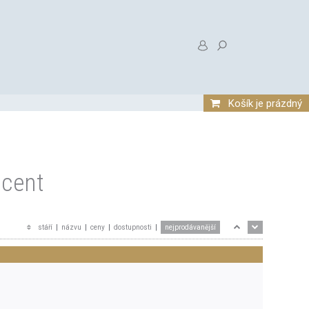
Košík je prázdný
ncent
stáří
|
názvu
|
ceny
|
dostupnosti
|
nejprodávanější