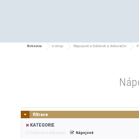
Bohemia
e-shop
Nápojové a Dárkové a dekorační
V
Nápo
filtrace
KATEGORIE
Dárkové a dekorační
Nápojové