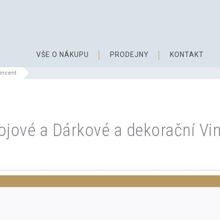
VŠE O NÁKUPU
PRODEJNY
KONTAKT
incent
jové a Dárkové a dekorační Vi